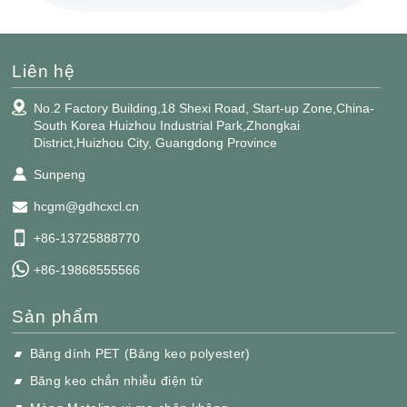
Liên hệ
No.2 Factory Building,18 Shexi Road, Start-up Zone,China-
South Korea Huizhou Industrial Park,Zhongkai
District,Huizhou City, Guangdong Province
Sunpeng
hcgm@gdhcxcl.cn
+86-13725888770
+86-19868555566
Sản phẩm
Băng dính PET (Băng keo polyester)
Băng keo chắn nhiễu điện từ