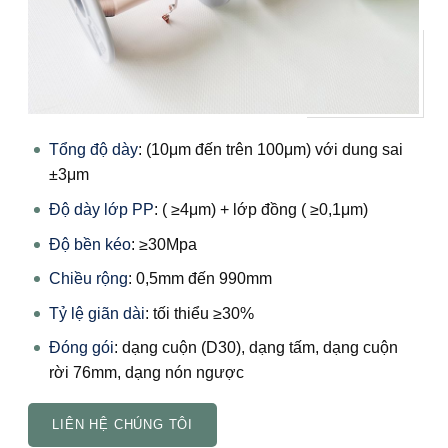
Tổng độ dày
: (10μm đến trên 100μm) với dung sai
±3μm
Độ dày lớp PP
: ( ≥4μm) + lớp đồng ( ≥0,1μm)
Độ bền kéo
: ≥30Mpa
Chiều rộng
: 0,5mm đến 990mm
Tỷ lệ giãn dài
: tối thiểu ≥30%
Đóng gói
: dạng cuộn (D30), dạng tấm, dạng cuộn
rời 76mm, dạng nón ngược
LIÊN HỆ CHÚNG TÔI