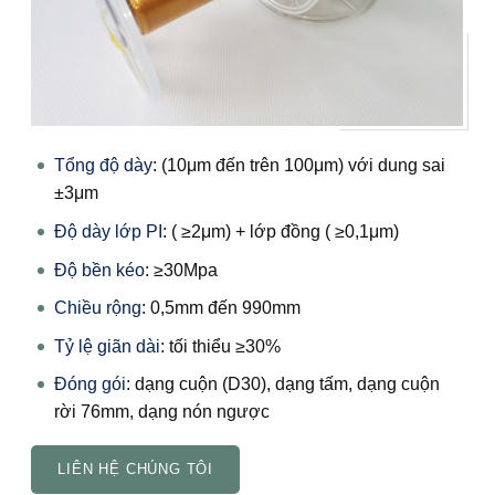
Tổng độ dày
: (10μm đến trên 100μm) với dung sai
±3μm
Độ dày lớp PI
: ( ≥2μm) + lớp đồng ( ≥0,1μm)
Độ bền kéo
: ≥30Mpa
Chiều rộng
: 0,5mm đến 990mm
Tỷ lệ giãn dài
: tối thiểu ≥30%
Đóng gói
: dạng cuộn (D30), dạng tấm, dạng cuộn
rời 76mm, dạng nón ngược
LIÊN HỆ CHÚNG TÔI