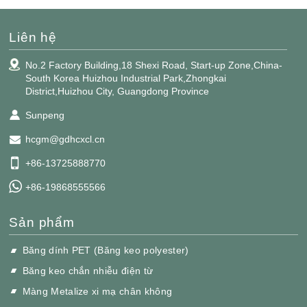
Liên hệ
No.2 Factory Building,18 Shexi Road, Start-up Zone,China-
South Korea Huizhou Industrial Park,Zhongkai
District,Huizhou City, Guangdong Province
Sunpeng
hcgm@gdhcxcl.cn
+86-13725888770
+86-19868555566
Sản phẩm
Băng dính PET (Băng keo polyester)
Băng keo chắn nhiễu điện từ
Màng Metalize xi mạ chân không